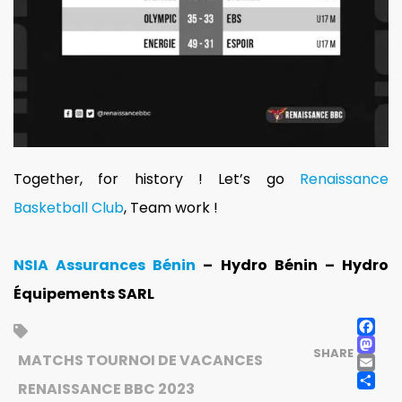
Together, for history ! Let’s go
Renaissance
Basketball Club
, Team work !
NSIA Assurances Bénin
– Hydro Bénin – Hydro
Équipements SARL
F
M
SHARE
E
MATCHS TOURNOI DE VACANCES
P
RENAISSANCE BBC 2023