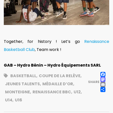
Together, for history ! Let’s go
Renaissance
Basketball Club
, Team work !
GAB – Hydro Bénin – Hydro Équipements SARL
F
BASKETBALL
,
COUPE DE LA RELÈVE
,
M
SHARE
E
JEUNES TALENTS
,
MÉDAILLE D’OR
,
P
MONTEIGNE
,
RENAISSANCE BBC
,
U12
,
U14
,
U16