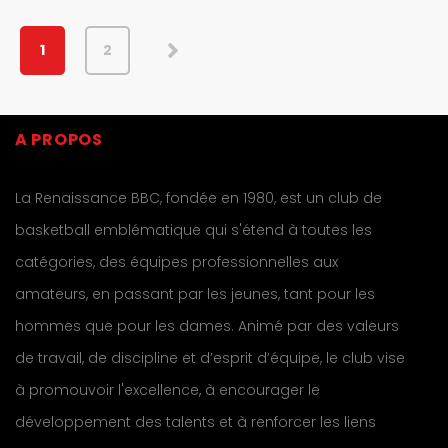
1
2
A PROPOS
La Renaissance BBC, fondée en 1980, est un club de
basketball emblématique qui s'étend à toutes les
catégories, des équipes professionnelles aux
amateurs, en passant par les jeunes, tant pour les
hommes que pour les dames. Animé par des valeurs
de travail, de discipline et d’esprit d’équipe, le club vise
à promouvoir l'excellence, à encourager le
développement des talents et à renforcer les liens