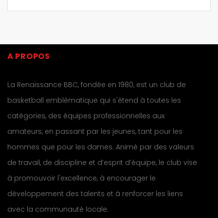
A PROPOS
La Renaissance BBC, fondée en 1980, est un club de
basketball emblématique qui s'étend à toutes les
catégories, des équipes professionnelles aux
amateurs, en passant par les jeunes, tant pour les
hommes que pour les dames. Animé par des valeurs
de travail, de discipline et d’esprit d’équipe, le club vise
à promouvoir l'excellence, à encourager le
développement des talents et à renforcer les liens
avec la communauté locale.