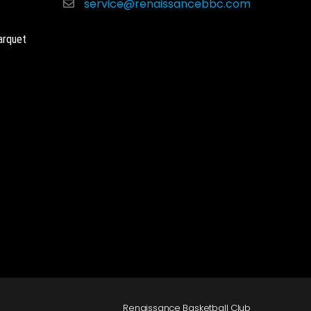
service@renaissancebbc.com
arquet
Renaissance Basketball Club