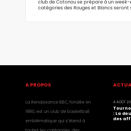
club de Cotonou se prépare à un week-e
catégories des Rouges et Blancs seront s
A PROPOS
ACTUA
La Renaissance BBC, fondée en
4 AOÛT 2
Tourno
1980, est un club de basketball
: La de
des af
emblématique qui s'étend à
toutes les catégories, des