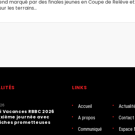
nd marqué par des finales jeunes en Coupe de Relève et 
ur les terrains…
LITÉS
LINKS
026
Accueil
Actualit
i Vacances RBBC 2026
uxième journée avec
A propos
Contact
fiches prometteuses
Communiqué
Espace 