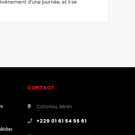
événement d’une journée, et il se
CONTACT
Cotonou, Bénin
és
+229 01 61 54 55 61
Médias