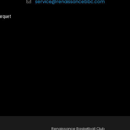
service@renaissancebbc.com
arquet
Renaissance Basketball Club