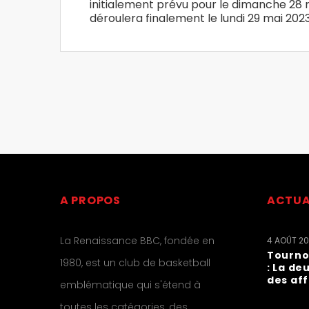
initialement prévu pour le dimanche 28 m
déroulera finalement le lundi 29 mai 202
A PROPOS
ACTUA
La Renaissance BBC, fondée en
4 AOÛT 2
Tourno
1980, est un club de basketball
: La de
des af
emblématique qui s'étend à
toutes les catégories, des