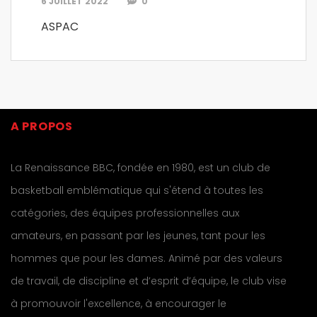
6 JUILLET 2022
0
ASPAC
A PROPOS
La Renaissance BBC, fondée en 1980, est un club de
basketball emblématique qui s'étend à toutes les
catégories, des équipes professionnelles aux
amateurs, en passant par les jeunes, tant pour les
hommes que pour les dames. Animé par des valeurs
de travail, de discipline et d’esprit d’équipe, le club vise
à promouvoir l'excellence, à encourager le