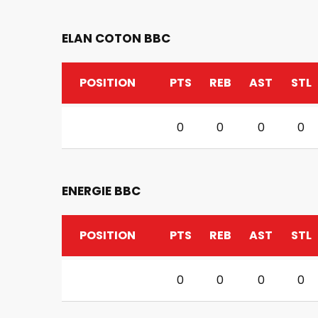
ELAN COTON BBC
POSITION
PTS
REB
AST
STL
0
0
0
0
ENERGIE BBC
POSITION
PTS
REB
AST
STL
0
0
0
0