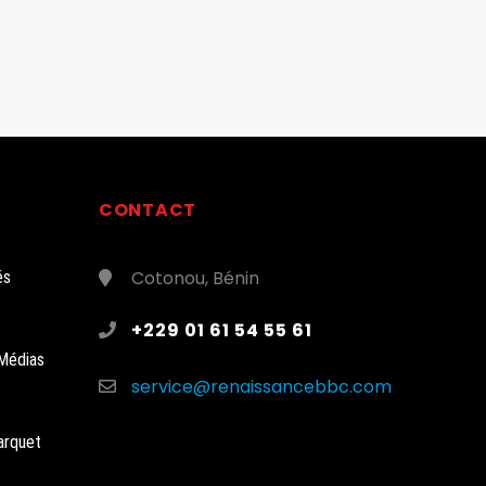
CONTACT
Cotonou, Bénin
és
+229 01 61 54 55 61
Médias
service@renaissancebbc.com
arquet