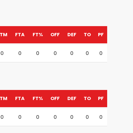
FTM
FTA
FT%
OFF
DEF
TO
PF
0
0
0
0
0
0
0
FTM
FTA
FT%
OFF
DEF
TO
PF
0
0
0
0
0
0
0