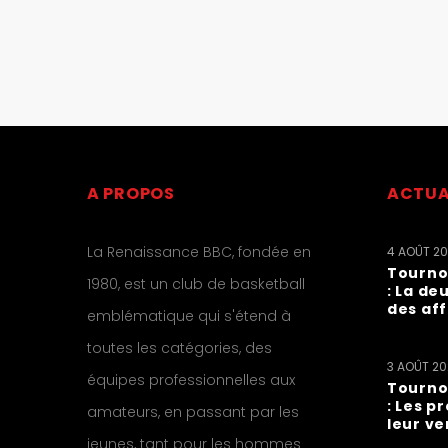
A PROPOS
ACTUA
La Renaissance BBC, fondée en
4 AOÛT 2
Tourno
1980, est un club de basketball
: La de
des af
emblématique qui s'étend à
toutes les catégories, des
3 AOÛT 2
équipes professionnelles aux
Tourno
: Les p
amateurs, en passant par les
leur ve
jeunes, tant pour les hommes