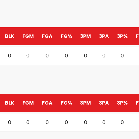
BLK
FGM
FGA
FG%
3PM
3PA
3P%
0
0
0
0
0
0
0
BLK
FGM
FGA
FG%
3PM
3PA
3P%
0
0
0
0
0
0
0