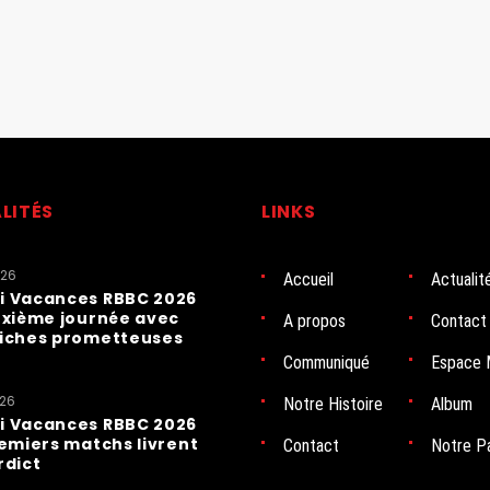
LITÉS
LINKS
026
Accueil
Actualit
i Vacances RBBC 2026
uxième journée avec
A propos
Contact
fiches prometteuses
Communiqué
Espace 
026
Notre Histoire
Album
i Vacances RBBC 2026
remiers matchs livrent
Contact
Notre P
rdict