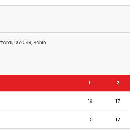
toral, 062049, Bénin
1
2
19
17
10
17